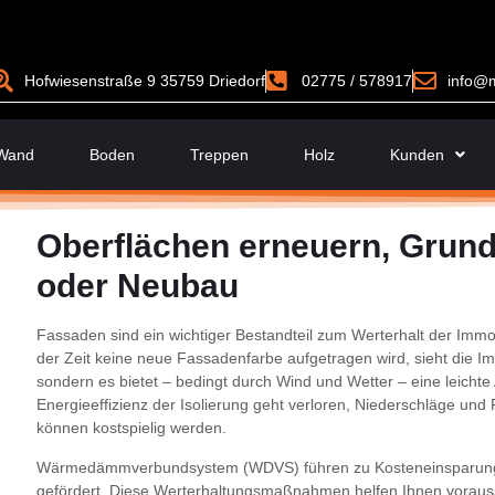
Hofwiesenstraße 9 35759 Driedorf
02775 / 578917
info@m
Wand
Boden
Treppen
Holz
Kunden
Oberflächen erneuern, Grun
oder Neubau
Fassaden sind ein wichtiger Bestandteil zum Werterhalt der Immo
der Zeit keine neue Fassadenfarbe aufgetragen wird, sieht die Im
sondern es bietet – bedingt durch Wind und Wetter – eine leichte A
Energieeffizienz der Isolierung geht verloren, Niederschläge und 
können kostspielig werden.
Wärmedämmverbundsystem (WDVS) führen zu Kosteneinsparungen
gefördert. Diese Werterhaltungsmaßnahmen helfen Ihnen vorauss