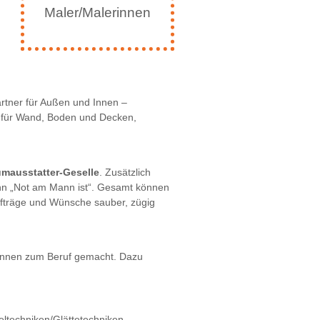
Maler/Malerinnen
rtner für Außen und Innen –
für Wand, Boden und Decken,
mausstatter-Geselle
. Zusätzlich
nn „Not am Mann ist“. Gesamt können
Aufträge und Wünsche sauber, zügig
Können zum Beruf gemacht. Dazu
eltechniken/Glättetechniken